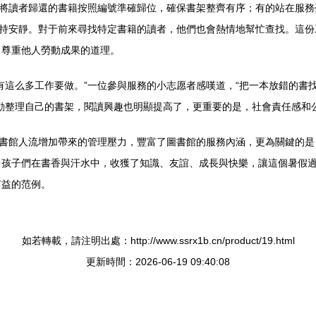
責將讀者歸還的書籍按照編號準確歸位，確保書架整齊有序；有的站在服
保持安靜。對于前來尋找特定書籍的讀者，他們也會熱情地幫忙查找。這
、尊重他人勞動成果的道理。
有這么多工作要做。”一位參與服務的小志愿者感嘆道，“把一本放錯的書找
動整理自己的書架，閱讀興趣也明顯提高了，更重要的是，社會責任感和
圖書館人流增加帶來的管理壓力，豐富了圖書館的服務內涵，更為關鍵的
。孩子們在書香與汗水中，收獲了知識、友誼、成長與快樂，讓這個暑假
有益的范例。
如若轉載，請注明出處：http://www.ssrx1b.cn/product/19.html
更新時間：2026-06-19 09:40:08