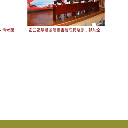
“備考圖
密云區舉辦基層圖書管理員培訓，賦能全
實踐”；而
民閱讀新服務