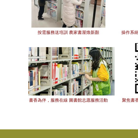
按需服務送培訓 農家書屋煥新顏
操作系統
書香為伴，服務在線 圖書館志愿服務活動
聚焦書
圓滿落幕
理設備