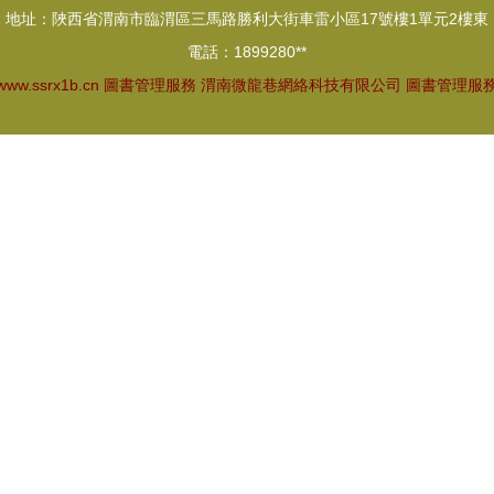
地址：陜西省渭南市臨渭區三馬路勝利大街車雷小區17號樓1單元2樓東
電話：1899280**
www.ssrx1b.cn
圖書管理服務
渭南微龍巷網絡科技有限公司
圖書管理服