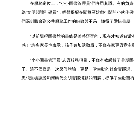
在服務崗位上，“小小圖書管理員”們各司其職。有的負
為“文明閱讀引導員”，輕聲提醒在閱覽區嬉戲打鬧的小伙伴
們深刻體會到公共服務工作的細致與不易，懂得了愛惜書籍
“以前覺得圖書館的書總是整整齊齊的，現在才知道背后
感！”許多家長也表示，孩子參加活動后，不僅在家更愿意主
“小小圖書管理員”志愿服務項目，不僅有效緩解了暑期
子。這不僅僅是一次暑假體驗，更是一堂生動的社會實踐課
思想道德建設和新時代文明實踐活動的開展，提供了生動而