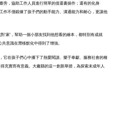
務臺旁，協助工作人員進行簡單的借還書操作；還有的化身
份工作不僅鍛煉了孩子們的動手能力、溝通能力和耐心，更讓他
對‘家’，幫助一個小朋友找到他想看的繪本，都特別有成就
公共意識在潛移默化中得到了增強。
是，它在孩子們心中播下了熱愛閱讀、樂于奉獻、服務社會的種
過得充實而有意義。大廠縣的這一創新舉措，為探索未成年人